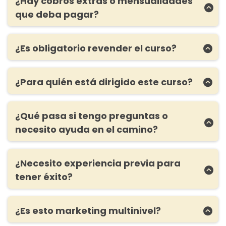
de este funnel de venta para que lo puedas
¿Hay cobros extras o mensualidades
diseñado para principiantes en el mundo
usar como plantilla y puedas empezar a
online.
que deba pagar?
vender cuanto antes! Así no tienes que crear
No hay ningún costo extra!
Incluso la
el tuyo desde 0.
El curso se enfoca en la calidad y no tanto
plataforma que necesitas para crear tu funnel de
en la cantidad de seguidores. De hecho, en
¿Es obligatorio revender el curso?
ventas y enviar correos electrónicos tiene una
mi primer mes, creando una cuenta de
prueba gratis hasta alcanzar 2.000 suscriptores
Para nada!
El curso te enseña los pasos y
Instagram desde 0, pude ganar $2.400 USD
entonces tienes tiempo suficiente.
estrategias para que puedas vender cualquier
con menos de 500 seguidores.
¿Para quién está dirigido este curso?
producto, no solo el curso.
Eres millennial y estas
frustrada y
El curso contiene las estrategias paso a
Revender el curso es sólo una opción que tienes si
paso de crecimiento en redes sociales.
cansada de tu trabajo.
¿Qué pasa si tengo preguntas o
no tienes ningún producto para vender o no
sabes por donde empezar.
necesito ayuda en el camino?
Eres un estudiante que quiere
pagar
El apoyo es una parte crucial de tu trayecto.
préstamos o ahorrar
para estudiar en
Nuestra comunidad está aquí para ayudarte en
el extranjero.
cada paso del camino.
¿Necesito experiencia previa para
Eres madre y estas buscando un
tener éxito?
Tendrás acceso a la comunidad del curso donde
ingreso adicional sin sacrificar
Para nada!
El curso esta diseñado para
se realizan llamadas por Zoom 2 veces por
principiantes y cada módulo tiene los pasos
tiempo con tu familia.
semana para aclarar dudas y dar tips valiosos
¿Es esto marketing multinivel?
exactos que debes tomar.
Eres una
madre soltera que necesita