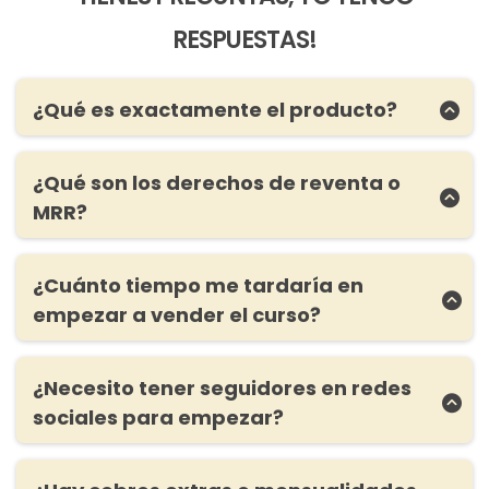
RESPUESTAS!
¿Qué es exactamente el producto?
Este producto es un
curso paso a paso de
marketing digital.
Tiene 10 módulos con más de
¿Qué son los derechos de reventa o
100 videos que te ayudarán a crear tu propio
MRR?
negocio de marketing digital.
MRR significa "Master Resell Rights" en inglés, que
Además, una vez compras el curso también
se traduce como derechos de reventa en
adquieres los derechos de reventa (MRR en
¿Cuánto tiempo me tardaría en
español. Es una cláusula legal adjunta al curso que
inglés). En otras palabras,
el curso se vuelve
empezar a vender el curso?
te
permite revenderlo y quedarte con el 100%
tuyo y lo puedes vender las veces que quieras
del dinero.
La mayoría de personas tardan 2 a 4 días en
y quedarte con el 100% del dinero.
tener todo listo para poder empezar a vender el
Básicamente tienes la opción de tomar el curso y
¿Necesito tener seguidores en redes
curso.
venderlo como propio para empezar a ganar
sociales para empezar?
dinero.
Con la compra del curso, vas a recibir un
No, no necesitas tener seguidores en redes
bonus GRATIS de mi parte. Una copia exacta
sociales para empezar. Este curso está