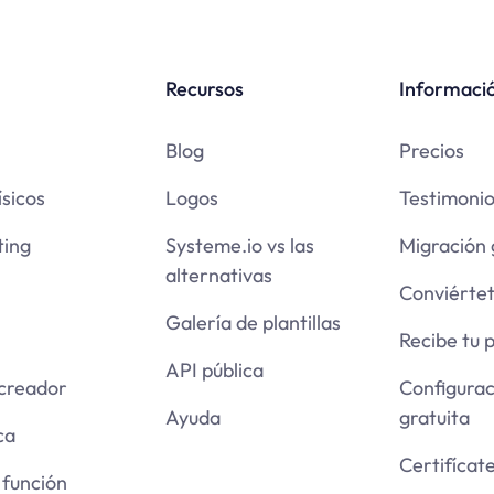
Recursos
Informaci
Blog
Precios
ísicos
Logos
Testimoni
ing
Systeme.io vs las
Migración 
alternativas
Conviértet
Galería de plantillas
Recibe tu 
API pública
 creador
Configura
Ayuda
gratuita
ca
Certifícat
 función