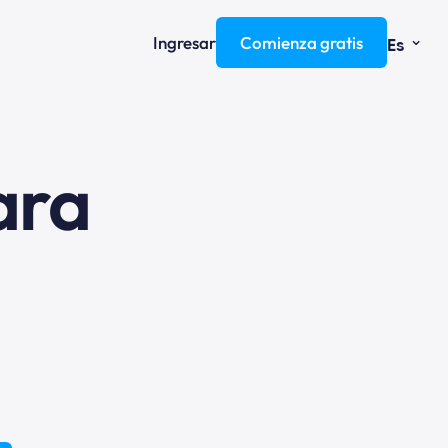
⌄
Ingresar
Comienza gratis
Es
ara