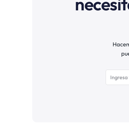
necesit
Hacemo
pu