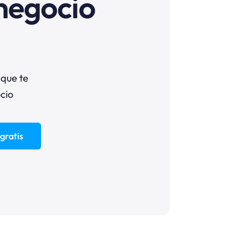
 negocio
 que te
cio
gratis